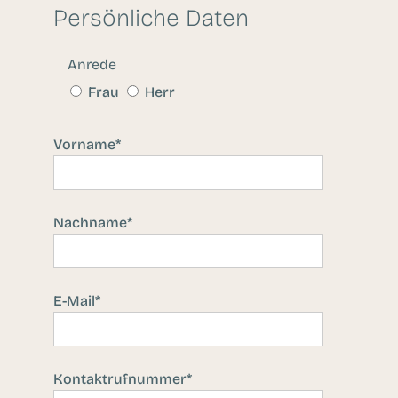
Persönliche Daten
Anrede
Frau
Herr
Pflichtfeld
Vorname
*
Pflichtfeld
Nachname
*
Pflichtfeld
E-Mail
*
Pflichtfeld
Kontaktrufnummer
*