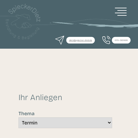
dietz@spiecker-dietz.de
0170–3831695
Ihr Anliegen
Thema