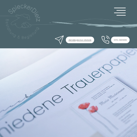
dietz@spiecker-dietz.de
0170–3831695