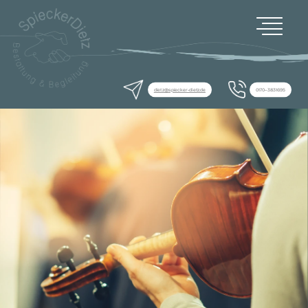
dietz@spiecker-dietz.de
0170–3831695